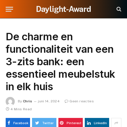
Daylight-Award
De charme en
functionaliteit van een
3-zits bank: een
essentieel meubelstuk
in elk huis
By
Chris
juni 14, 2024
Geen reacties
4 Mins Read
Facebook
Twitter
Pinterest
LinkedIn