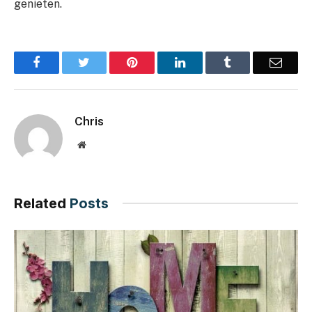
genieten.
Facebook
Twitter
Pinterest
LinkedIn
Tumblr
Email
Chris
Website
Related
Posts